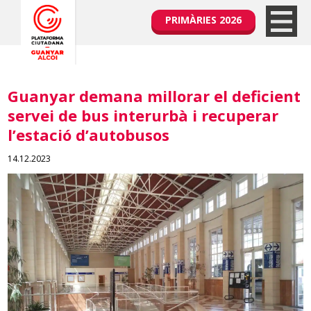
PRIMÀRIES 2026
Guanyar demana millorar el deficient
servei de bus interurbà i recuperar
l’estació d’autobusos
14.12.2023