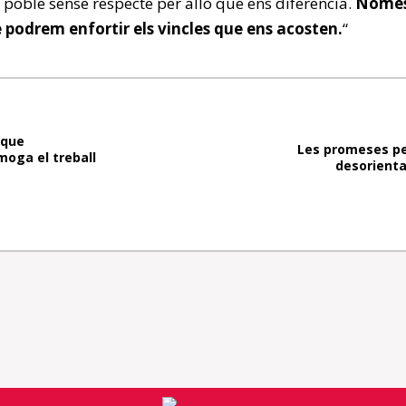
 poble sense respecte per allò que ens diferencia.
Nomé
e podrem enfortir els vincles que ens acosten.
“
 que
Les promeses pe
moga el treball
desorienta