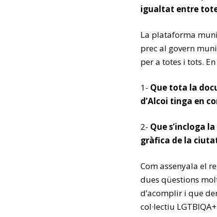
igualtat entre tote
La plataforma munic
prec al govern munic
per a totes i tots. 
1-
Que tota la doc
d’Alcoi tinga en co
2-
Que s’incloga la
gràfica de la ciuta
Com assenyala el r
dues qüestions mol
d’acomplir i que dem
col·lectiu LGTBIQA+