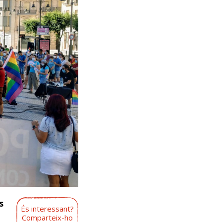
s
És interessant?
Comparteix-ho