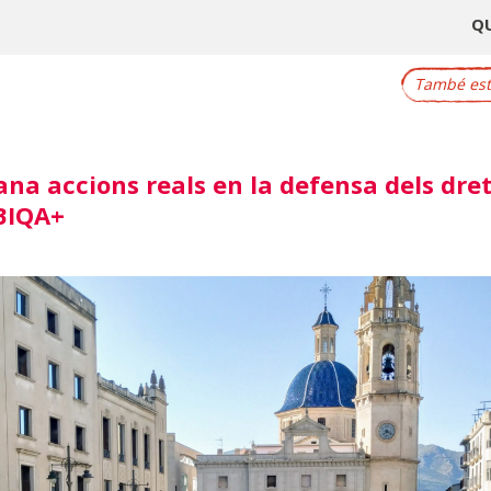
Q
També este
a accions reals en la defensa dels dret
TBIQA+