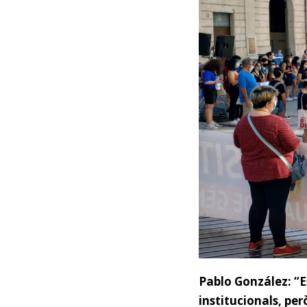
Pablo González: “E
institucionals
, per