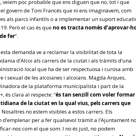
at, veiem poc probable que ens diguen que no, tot i que
del govern de Toni Francés que ni ens imaginàvem, com
es als parcs infantils o a implementar un suport educati
-19. Però el cas és que
no es tracta només d’aprovar-h
 de fer
“.
esta demanda ve a reclamar la visibilitat de tota la
adania d’Alcoi als carrers de la ciutat i als tràmits d’una
ministració local que ha de ser respectuosa i curosa amb
re i sexual de les alcoianes i alcoians. Magda Arques,
nadora de la plataforma municipalista i part de la
 és clara al respecte: “
és tan senzill com voler formar
tidiana de la ciutat en la qual vius, pels carrers que
. Nosaltres no estem visibles a estos carrers. Els
d’emplenar per a fer qualsevol tràmit a l’Ajuntament n
ficar-nos com el que som. I no és just, no podem