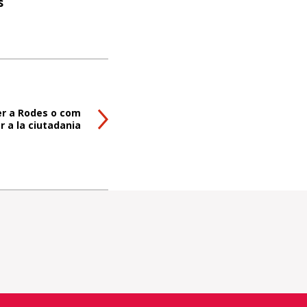
s
r a Rodes o com
r a la ciutadania