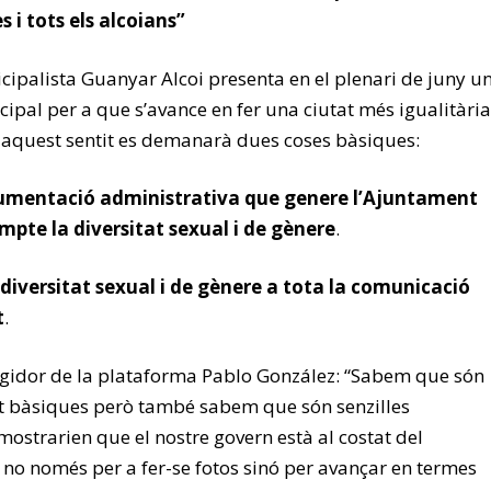
s i tots els alcoians”
ipalista Guanyar Alcoi presenta en el plenari de juny u
ipal per a que s’avance en fer una ciutat més igualitària
En aquest sentit es demanarà dues coses bàsiques:
umentació administrativa que genere l’Ajuntament
mpte la diversitat sexual i de gènere
.
 diversitat sexual i de gènere a tota la comunicació
t
.
egidor de la plataforma Pablo González: “Sabem que són
t bàsiques però també sabem que són senzilles
ostrarien que el nostre govern està al costat del
 no només per a fer-se fotos sinó per avançar en termes