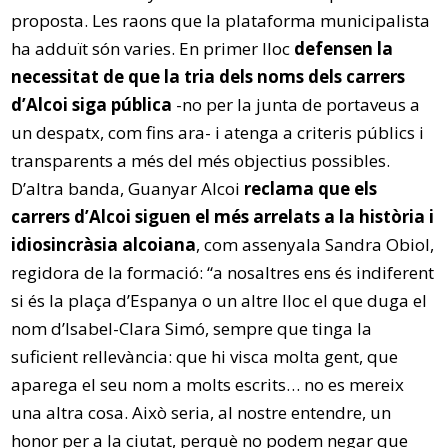
proposta. Les raons que la plataforma municipalista
ha adduït són varies. En primer lloc
defensen la
necessitat de que la tria dels noms dels carrers
d’Alcoi siga pública
-no per la junta de portaveus a
un despatx, com fins ara- i atenga a criteris públics i
transparents a més del més objectius possibles.
D’altra banda, Guanyar Alcoi
reclama que els
carrers d’Alcoi siguen el més arrelats a la història i
idiosincràsia alcoiana
, com assenyala Sandra Obiol,
regidora de la formació: “a nosaltres ens és indiferent
si és la plaça d’Espanya o un altre lloc el que duga el
nom d’Isabel-Clara Simó, sempre que tinga la
suficient rellevància: que hi visca molta gent, que
aparega el seu nom a molts escrits… no es mereix
una altra cosa. Això seria, al nostre entendre, un
honor per a la ciutat, perquè no podem negar que