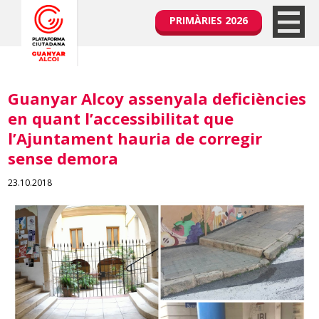
PRIMÀRIES 2026
Guanyar Alcoy assenyala deficiències
en quant l’accessibilitat que
l’Ajuntament hauria de corregir
sense demora
23.10.2018