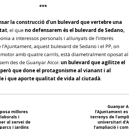
***
sar la construcció d’un bulevard que vertebre una
utat
, el que
no defensarem és el bulevard de Sedano,
nia a interessos personals i allunyats de l’interés
e l’Ajuntament, aquest bulevard de Sedano i el PP, on
 a motor amb quatre carrils, està diametralment oposat al
sem des de Guanyar Alcoi:
un bulevard que agilitze el
s però que done el protagonisme al vianant i al
e i que aporte qualitat de vida al ciutadà
.
Guanyar A
posa millores
l’Ajuntament es 
laborals i
terrenys de l’ampl
er al servei de
universitari d’A
arcs i jardins
l’ampliació i co