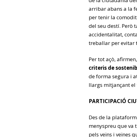
de la ciutadania de
arribar abans a la f
per tenir la comodit
del seu destí. Però
accidentalitat, cont
treballar per evitar
Per tot açò, afirmen,
criteris de sostenib
de forma segura i a
llargs mitjançant el
PARTICIPACIÓ CI
Des de la plataform
menyspreu que va ti
pels veïns i veïnes 