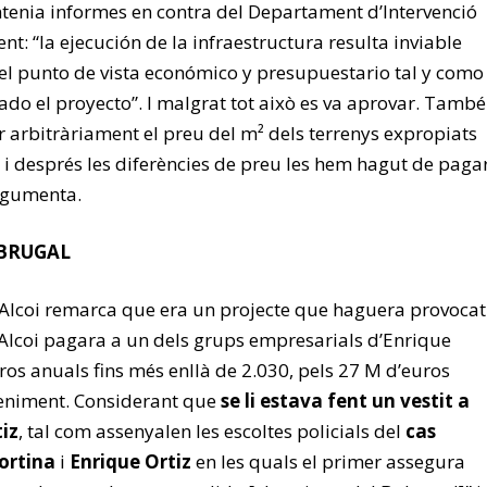
ontenia informes en contra del Departament d’Intervenció
t: “la ejecución de la infraestructura resulta inviable
l punto de vista económico y presupuestario tal y como
ado el proyecto”. I malgrat tot això es va aprovar. També
r arbitràriament el preu del m² dels terrenys expropiats
e i després les diferències de preu les hem hagut de paga
argumenta.
 BRUGAL
Alcoi remarca que era un projecte que haguera provocat
Alcoi pagara a un dels grups empresarials d’Enrique
ros anuals fins més enllà de 2.030, pels 27 M d’euros
eniment. Considerant que
se li estava fent un vestit a
iz
, tal com assenyalen les escoltes policials del
cas
ortina
i
Enrique Ortiz
en les quals el primer assegura