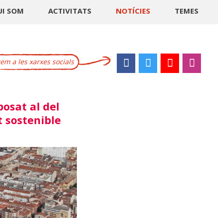
UI SOM
ACTIVITATS
NOTÍCIES
TEMES
m a les xarxes socials
osat al del
t sostenible