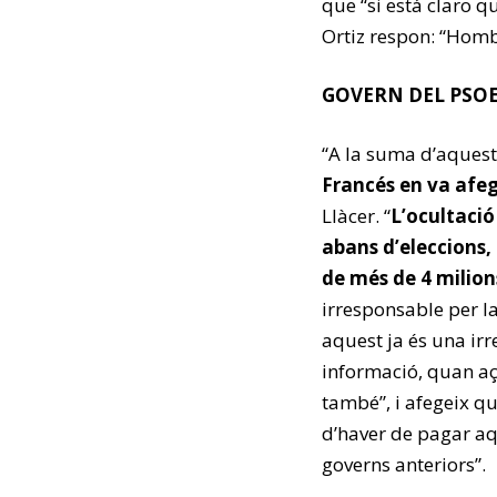
que “si está claro q
Ortiz respon: “Hombr
GOVERN DEL PSO
“A la suma d’aquest
Francés en va afeg
Llàcer. “
L’ocultació
abans d’eleccions,
de més de 4 milion
irresponsable per l
aquest ja és una irr
informació, quan aç
també”, i afegeix qu
d’haver de pagar aq
governs anteriors”.