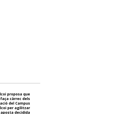
lcoi proposa que
faça càrrec dels
iació del Campus
lcoi per agilitzar
m aposta decidida