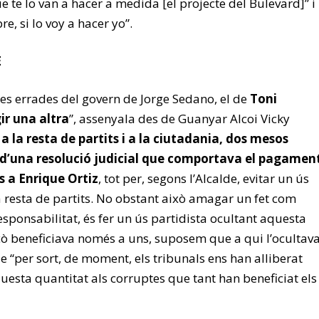
ue te lo van a hacer a medida [el projecte del Bulevard]” i
e, si lo voy a hacer yo”.
E
es errades del govern de Jorge Sedano, el de
Toni
ir una altra
”, assenyala des de Guanyar Alcoi Vicky
 a la resta de partits i a la ciutadania, dos mesos
 d’una resolució judicial que comportava el pagamen
s a Enrique Ortiz
, tot per, segons l’Alcalde, evitar un ús
a resta de partits. No obstant això amagar un fet com
esponsabilitat, és fer un ús partidista ocultant aquesta
ò beneficiava només a uns, suposem que a qui l’ocultav
e “per sort, de moment, els tribunals ens han alliberat
uesta quantitat als corruptes que tant han beneficiat els