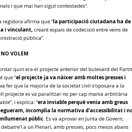
nals i que mai han sigut contestades”.
a regidora afirma que “
la participació ciutadana ha de
ia i vinculant,
creant espais de codecisió entre veïns de
ministració pública”.
E NO VOLEM
ordar quin era el projecte anterior del bulevard del Parti
t que “
el projecte ja va nàixer amb moltes presses i
va fer que la majoria de la societat civil s’oposara a la
l projecte es va paralitzar no per cap mania arbitrària
ble”, i explica: “
era inviable perquè venia amb greus
avegueram, incomplia la normativa d’accessibilitat i n
enllumenat públic
. Es va aprovar en Junta de Govern,
 debatre’l a un Plenari, amb presses, pocs mesos abans