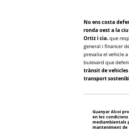
No ens costa defen
ronda oest a la ci
Ortiz i cia.
que respo
general i financer d
prevalia el vehicle
bulevard que defen
trànsit de vehicle
transport sostenibl
Guanyar Alcoi pro
en les condicions 
mediambientals p
manteniment de p