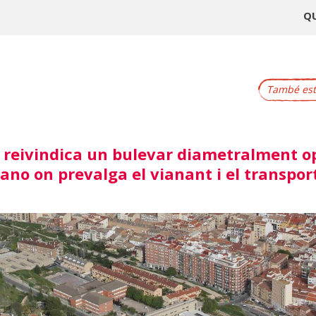
Q
També este
 reivindica un bulevar diametralment op
no on prevalga el vianant i el transpor