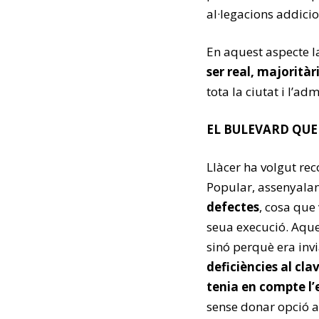
al·legacions addicio
En aquest aspecte l
ser real, majoritàr
tota la ciutat i l’ad
EL BULEVARD QU
Llàcer ha volgut rec
Popular, assenyalan
defectes
, cosa que 
seua execució. Aquel
sinó perquè era invia
deficiències al cl
tenia en compte l’
sense donar opció a