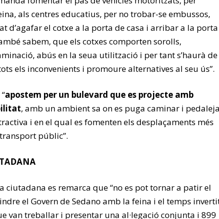
manda fomentar el pas de vehicles motoritzats, per
eina, als centres educatius, per no trobar-se embussos,
at d’agafar el cotxe a la porta de casa i arribar a la porta
 també sabem, que els cotxes comporten sorolls,
aminació, abús en la seua utilització i per tant s’haurà de
 tots els inconvenients i promoure alternatives al seu ús”.
 “
apostem per un bulevard que es projecte amb
ilitat
, amb un ambient sa on es puga caminar i pedalej
tractiva i en el qual es fomenten els desplaçaments més
 transport públic”.
UTADANA
a ciutadana es remarca que “no es pot tornar a patir el
ndre el Govern de Sedano amb la feina i el temps inverti
que van treballar i presentar una al·legació conjunta i 899