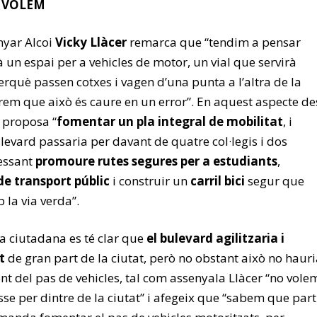
E VOLEM
nyar Alcoi
Vicky Llàcer
remarca que “tendim a pensar
 un espai per a vehicles de motor, un vial que servirà
rquè passen cotxes i vagen d’una punta a l’altra de la
erem que això és caure en un error”. En aquest aspecte de
 proposa “
fomentar un pla integral de mobilitat
, i
levard passaria per davant de quatre col·legis i dos
ressant
promoure rutes segures per a estudiants
,
e transport públic
i construir un
carril bici
segur que
la via verda”.
a ciutadana es té clar que
el bulevard agilitzaria i
t
de gran part de la ciutat, però no obstant això no haur
t del pas de vehicles, tal com assenyala Llàcer “no vole
se per dintre de la ciutat” i afegeix que “sabem que part