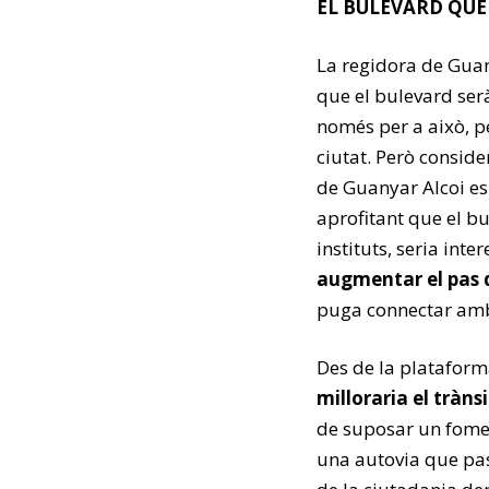
EL BULEVARD QU
La regidora de Gua
que el bulevard serà
només per a això, pe
ciutat. Però consid
de Guanyar Alcoi es
aprofitant que el bu
instituts, seria inte
augmentar el pas d
puga connectar amb 
Des de la plataform
milloraria el trànsi
de suposar un fomen
una autovia que pas