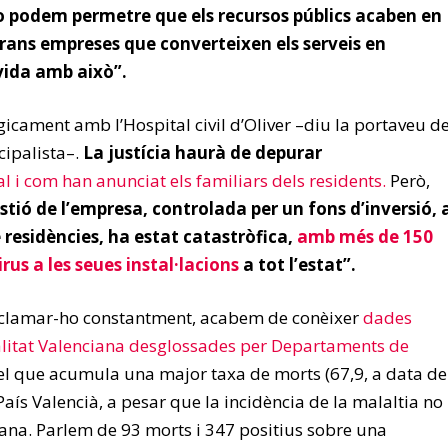
 podem permetre que els recursos públics acaben en
rans empreses que converteixen els serveis en
 vida amb això”.
gicament amb l’Hospital civil d’Oliver –diu la portaveu d
ipalista–.
La justícia haurà de depurar
al i com han anunciat els familiars dels residents.
Però,
estió de l’empresa, controlada per un fons d’inversió, 
de residències, ha estat catastròfica,
amb més de 150
us a les seues instal·lacions
a tot l’estat
”.
reclamar-ho constantment, acabem de conèixer
dades
ralitat Valenciana desglossades per Departaments de
és el que acumula una major taxa de morts (67,9, a data de
 País Valencià, a pesar que la incidència de la malaltia no
jana. Parlem de 93 morts i 347 positius sobre una