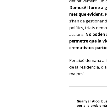
definitivament. Obi
DomusVI torne a ge
mes que evident.
P
s’han de gestionar 
polítics, triats de
accions.
No poden a
permetre que la vi
crematístics parti
Per això demana a la
de la residència, d’
majors”.
Guanyar Alcoi bu
per a la problemà