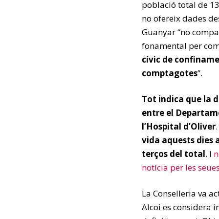
població total de 13
no ofereix dades de
Guanyar “no compar
fonamental per com
cívic de confiname
comptagotes
”.
Tot indica que la d
entre el Departamen
l’Hospital d’Oliver
vida aquests dies 
terços del total
. I
n
notícia per les seue
La Conselleria va ac
Alcoi es considera 