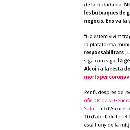
de la ciutadania.
No
les butxaques de g
negocis. Ens va la
“Ho estem vivint trà
la plataforma munic
responsabilitats
,
t
siga com siga
, la g
Alcoi i a la resta 
morts per coronavir
Per fi, després de 
oficials de la Gene
Salut
. I el d’Alcoi 
10 d’abril) de tot el
està lluny de la mit