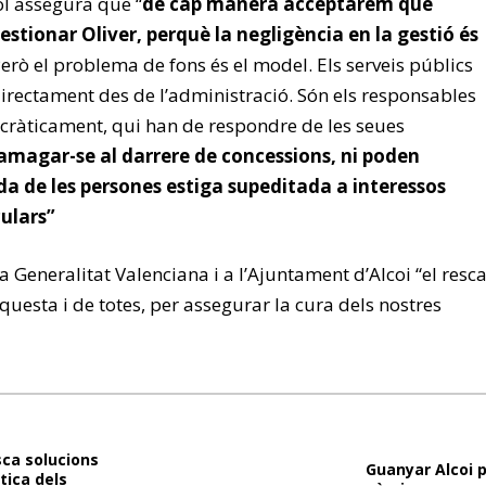
ol assegura que “
de cap manera acceptarem que
stionar Oliver, perquè la negligència en la gestió és
erò el problema de fons és el model. Els serveis públics
directament des de l’administració. Són els responsables
mocràticament, qui han de respondre de les seues
magar-se al darrere de concessions, ni poden
da de les persones estiga supeditada a interessos
culars”
 Generalitat Valenciana i a l’Ajuntament d’Alcoi “el resca
aquesta i de totes, per assegurar la cura dels nostres
sca solucions
Guanyar Alcoi 
tica dels