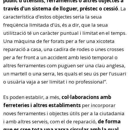
públic d’utensilis, ferramentes o altres objectes a
través d’un sistema de lloguer, préstec o cessió
. La
característica d’estos objectes seria la seua
freqüència limitada d’ús, és a dir, que la seua
utilització té un caràcter puntual i limitat en el temps.
Una màquina de fer forats per a fer una xicoteta
reparació a casa, una cadira de rodes o unes crosses
per a fer front a un accident amb lesió temporal o
altres ferramentes com puguen ser una clau anglesa,
un martell o una serra, les quals el seu ús per l’usuari
o usuària vaja a ser limitat i no professional”.
Es poden establir, a més,
col·laboracions amb
ferreteries i altres establiments
per incorporar
noves ferramentes i objectes útils per a la ciutadania
i amb altres serveis, com el de reparació,
de forma
que es cree tota una xarxa circular amb la qual