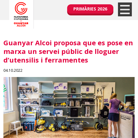
PRIMÀRIES 2026
Guanyar Alcoi proposa que es pose en
marxa un servei públic de lloguer
d’utensilis i ferramentes
04.10.2022