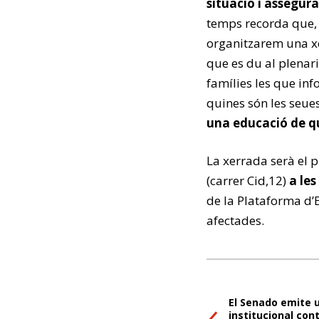
situació i assegur
temps recorda que,
organitzarem una xe
que es du al plenari
famílies les que inf
quines són les seue
una educació de qu
La xerrada serà el
(carrer Cid,12)
a les
de la Plataforma d’E
afectades.
El Senado emite 
institucional con