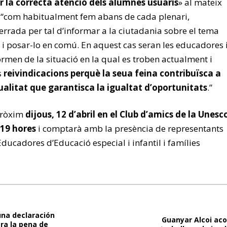
ar la correcta atenció dels alumnes usuaris
» al mateix
 “com habitualment fem abans de cada plenari,
rrada per tal d’informar a la ciutadania sobre el tema
 i posar-lo en comú. En aquest cas seran les educadores 
ormen de la situació en la qual es troben actualment i
s
reivindicacions perquè la seua feina contribuïsca a
alitat que garantisca la igualtat d’oportunitats
.”
 pròxim
dijous, 12 d’abril en el Club d’amics de la Unesc
 19 hores
i comptarà amb la presència de representants
ducadores d’Educació especial i infantil i famílies
una declaración
Guanyar Alcoi ac
tra la pena de