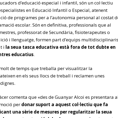
cadors d’educació especial i infantil, són un col·lectiu
specialistes en Educació Infantil o Especial, atenent
cació de programes per a l’autonomia personal al costat d
mació escolar. Són en definitiva, professionals que al
mestres, professorat de Secundària, fisioterapeutes o
ició i llenguatge, formen part d’equips multidisciplinari
t i
la seua tasca educativa està fora de tot dubte en
entres educatius
.
 molt de temps que treballa per visualitzar la
teixen en els seus llocs de treball i reclamen unes
 dignes.
làcer comenta que «des de Guanyar Alcoi es presentara a
a moció per
donar suport a aquest col·lectiu que fa
icant una sèrie de mesures per regularitzar la seua