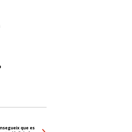
i
o
onsegueix que es