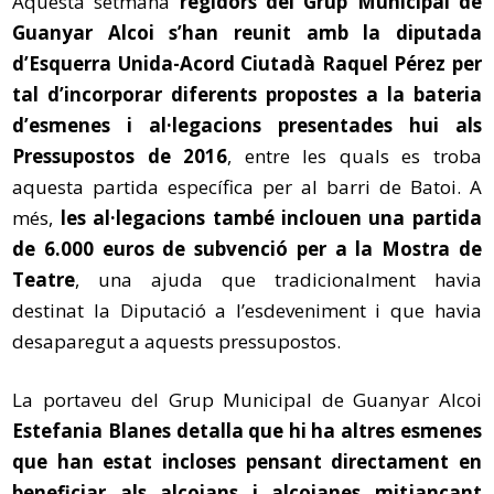
Aquesta setmana
regidors del Grup Municipal de
Guanyar Alcoi s’han reunit amb la diputada
d’Esquerra Unida-Acord Ciutadà Raquel Pérez per
tal d’incorporar diferents propostes a la bateria
d’esmenes i al·legacions presentades hui als
Pressupostos de 2016
, entre les quals es troba
aquesta partida específica per al barri de Batoi. A
més,
les al·legacions també inclouen una partida
de 6.000 euros de subvenció per a la Mostra de
Teatre
, una ajuda que tradicionalment havia
destinat la Diputació a l’esdeveniment i que havia
desaparegut a aquests pressupostos.
La portaveu del Grup Municipal de Guanyar Alcoi
Estefania Blanes detalla que hi ha altres esmenes
que han estat incloses pensant directament en
beneficiar als alcoians i alcoianes mitjançant