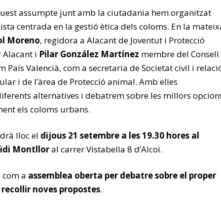
aquest assumpte junt amb la ciutadania hem organitzat
sta centrada en la gestió ètica dels coloms. En la mateix
ol Moreno
, regidora a Alacant de Joventut i Protecció
 Alacant i
Pilar González Martínez
membre del Consell
aís Valencià, com a secretaria de Societat civil i relaci
r i de l’àrea de Protecció animal. Amb elles
iferents alternatives i debatrem sobre les millors opcion
ment els coloms urbans.
rà lloc el
dijous 21 setembre a les 19.30 hores al
idi Montllor
al carrer Vistabella 8 d’Alcoi.
é com a
assemblea oberta per debatre sobre el proper
 recollir noves propostes
.