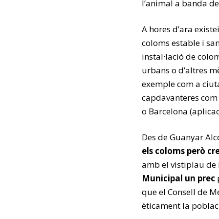
l’animal a banda de 
A hores d’ara exist
coloms estable i san
instal·lació de colo
urbans o d’altres m
exemple com a ciuta
capdavanteres com V
o Barcelona (aplicac
Des de Guanyar Alc
els coloms però cr
amb el vistiplau de 
Municipal un prec
p
que el Consell de M
èticament la poblac