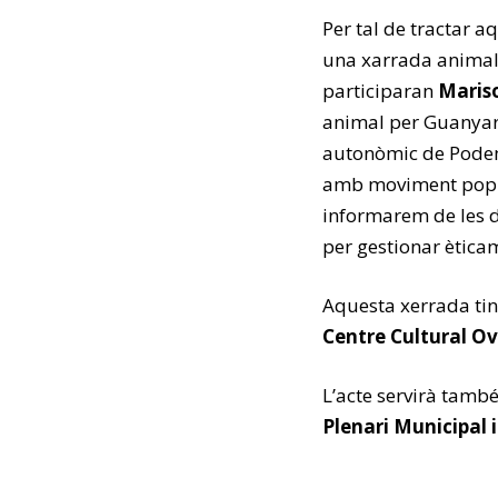
Per tal de tractar 
una xarrada animali
participaran
Maris
animal per Guanyar
autonòmic de Podem P
amb moviment popula
informarem de les d
per gestionar ètica
Aquesta xerrada tind
Centre Cultural Ov
L’acte servirà tamb
Plenari Municipal i