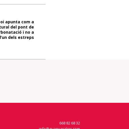
coi apunta com a
ural del pont de
rbonatació i no a
d’un dels estreps
668 82 68 32
info@guanyaralcoi.com