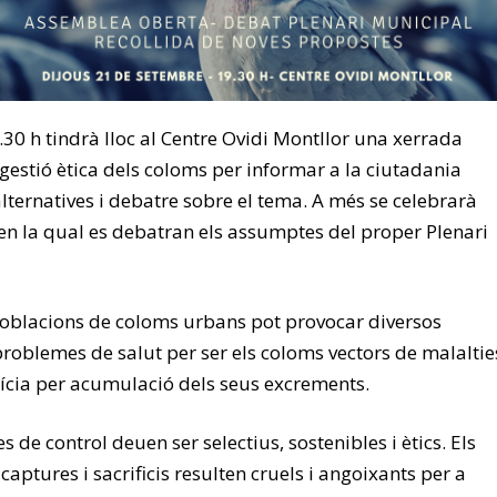
9.30 h tindrà lloc al Centre Ovidi Montllor una xerrada
gestió ètica dels coloms per informar a la ciutadania
alternatives i debatre sobre el tema. A més se celebrarà
en la qual es debatran els assumptes del proper Plenari
poblacions de coloms urbans pot provocar diversos
roblemes de salut per ser els coloms vectors de malaltie
ícia per acumulació dels seus excrements.
s de control deuen ser selectius, sostenibles i ètics. Els
aptures i sacrificis resulten cruels i angoixants per a