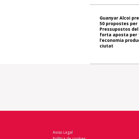
Guanyar Alcoi pr
50 propostes per 
Pressupostos del
forta aposta per
l’economia produc
ciutat
Aviso Legal
Política de cookies