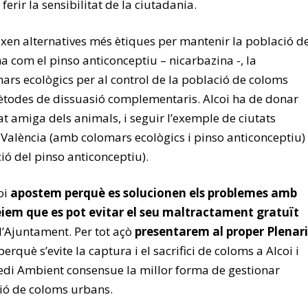
ferir la sensibilitat de la ciutadania.
eixen alternatives més ètiques per mantenir la població d
a com el pinso anticonceptiu – nicarbazina -, la
mars ecològics per al control de la població de coloms
ètodes de dissuasió complementaris. Alcoi ha de donar
t amiga dels animals, i seguir l’exemple de ciutats
alència (amb colomars ecològics i pinso anticonceptiu)
ió del pinso anticonceptiu).
oi
apostem perquè es solucionen els problemes amb
eiem que es pot evitar el seu maltractament gratuït
l’Ajuntament. Per tot açò
presentarem al proper Plenari
erquè s’evite la captura i el sacrifici de coloms a Alcoi i
edi Ambient consensue la millor forma de gestionar
ió de coloms urbans.