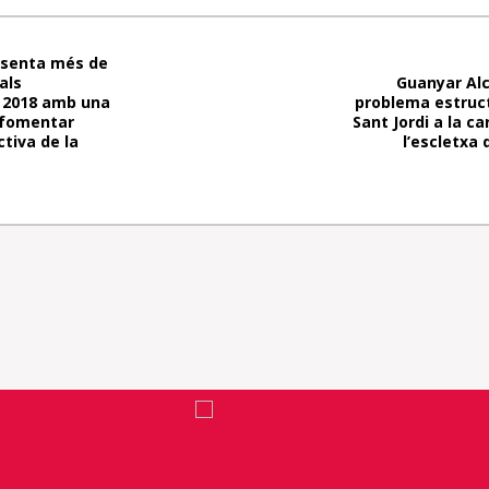
esenta més de
als
Guanyar Al
 2018 amb una
problema estruct
 fomentar
Sant Jordi a la ca
tiva de la
l’escletxa 