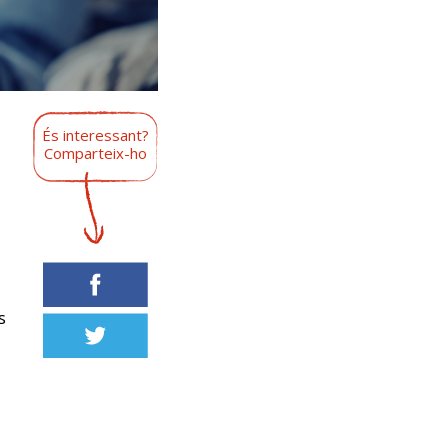
És interessant?
Comparteix-ho
s