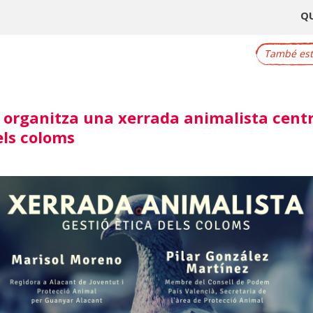
Q
També este
 organitza una xerrada animalista cent
els coloms