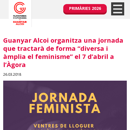
PRIMÀRIES 2026
Guanyar Alcoi organitza una jornada
que tractarà de forma “diversa i
àmplia el feminisme” el 7 d’abril a
l’Àgora
26.03.2018