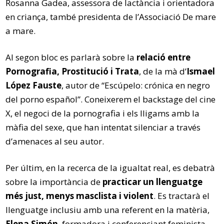
Rosanna Gadea, assessora de lactància i orientadora
en criança, també presidenta de l’Associació De mare
a mare.
Al segon bloc es parlarà sobre la
relació entre
Pornografia, Prostitució i Trata
, de la mà d’
Ismael
López Fauste
, autor de “Escúpelo: crónica en negro
del porno español”. Coneixerem el backstage del cine
X, el negoci de la pornografia i els lligams amb la
màfia del sexe, que han intentat silenciar a través
d’amenaces al seu autor.
Per últim, en la recerca de la igualtat real, es debatrà
sobre la importància de
practicar un llenguatge
més just, menys masclista i violent
. Es tractarà el
llenguatge inclusiu amb una referent en la matèria,
Elena Simón
, formadora i conferenciant feminista,