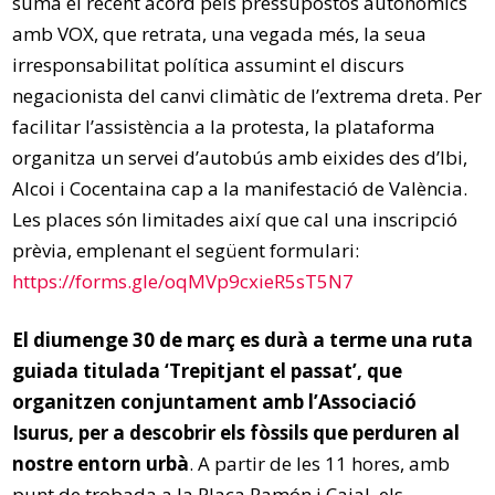
suma el recent acord pels pressupostos autonòmics
amb VOX, que retrata, una vegada més, la seua
irresponsabilitat política assumint el discurs
negacionista del canvi climàtic de l’extrema dreta. Per
facilitar l’assistència a la protesta, la plataforma
organitza un servei d’autobús amb eixides des d’Ibi,
Alcoi i Cocentaina cap a la manifestació de València.
Les places són limitades així que cal una inscripció
prèvia, emplenant el següent formulari:
https://forms.gle/oqMVp9cxieR5sT5N7
El diumenge 30 de març es durà a terme una ruta
guiada titulada ‘Trepitjant el passat’, que
organitzen conjuntament amb l’Associació
Isurus, per a descobrir els fòssils que perduren al
nostre entorn urbà
. A partir de les 11 hores, amb
punt de trobada a la Plaça Ramón i Cajal, els