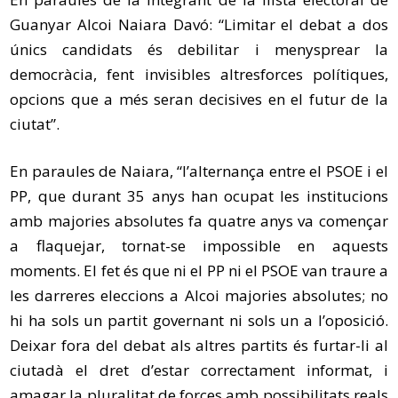
Guanyar Alcoi Naiara Davó: “Limitar el debat a dos
únics candidats és debilitar i menysprear la
democràcia, fent invisibles altresforces polítiques,
opcions que a més seran decisives en el futur de la
ciutat”.
En paraules de Naiara, “l’alternança entre el PSOE i el
PP, que durant 35 anys han ocupat les institucions
amb majories absolutes fa quatre anys va començar
a flaquejar, tornat-se impossible en aquests
moments. El fet és que ni el PP ni el PSOE van traure a
les darreres eleccions a Alcoi majories absolutes; no
hi ha sols un partit governant ni sols un a l’oposició.
Deixar fora del debat als altres partits és furtar-li al
ciutadà el dret d’estar correctament informat, i
amagar la pluralitat de forces amb possibilitats reals