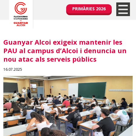
PRIMÀRIES 2026
Guanyar Alcoi exigeix mantenir les
PAU al campus d’Alcoi i denuncia un
nou atac als serveis públics
16.07.2025