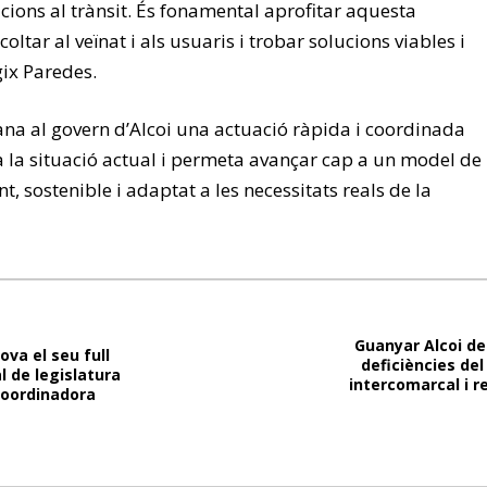
cions al trànsit. És fonamental aprofitar aquesta
oltar al veïnat i als usuaris i trobar solucions viables i
ix Paredes.
a al govern d’Alcoi una actuació ràpida i coordinada
 la situació actual i permeta avançar cap a un model de
t, sostenible i adaptat a les necessitats reals de la
Guanyar Alcoi de
ova el seu full
deficiències del
al de legislatura
intercomarcal i r
Coordinadora