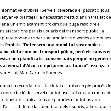
nformativa d’Obres i Serveis, celebrada el passat dijous
anyar va plantejar la necessitat d’estudiar un trasllat de
llar a un emplaçament pròxim que puga resoldre el
s afectacions per als usuaris del transport públic, ja
s punta poden arribar a acumular-se diversos autobusos
s l’embús. “
Defensem una mobilitat sostenible i
 bicicleta com pel transport públic, però els canvis e
’estar ben planificats i consensuats perquè no genere
al veïnat d’Alcoi i empitjoren la situació
”, assenyala
yar Alcoi, Mari Carmen Paredes.
dana ha recordat que “la ciutat es troba en ple procés d
a contractació del servei d’autobusos urbans, un moment
jar itineraris i ubicacions de parades d’autobús amb
r l’accessibilitat i la comoditat dels usuaris, alhora que e