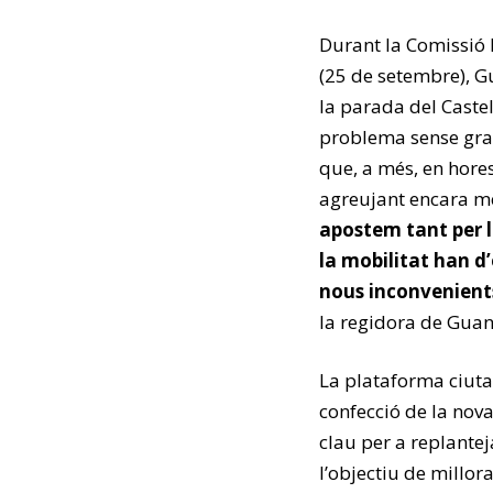
Durant la Comissió I
(25 de setembre), Gu
la parada del Caste
problema sense gran
que, a més, en hore
agreujant encara mé
apostem tant per la
la mobilitat han d
nous inconvenients 
la regidora de Guan
La plataforma ciuta
confecció de la nov
clau per a replante
l’objectiu de millora