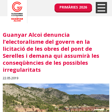
PRIMÀRIES 2026
Guanyar Alcoi denuncia
l’electoralisme del govern en la
licitació de les obres del pont de
Serelles i demana qui assumirà les
conseqüències de les possibles
irregularitats
22.05.2019