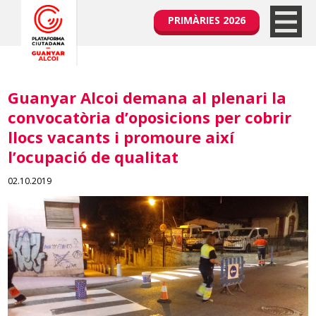
PRIMÀRIES 2026
Guanyar Alcoi demana al plenari la
convocatòria d’oposicions per cobrir
llocs vacants i promoure així
l’ocupació de qualitat
02.10.2019