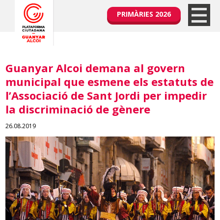
PRIMÀRIES 2026
Guanyar Alcoi demana al govern
municipal que esmene els estatuts de
l’Associació de Sant Jordi per impedir
la discriminació de gènere
26.08.2019