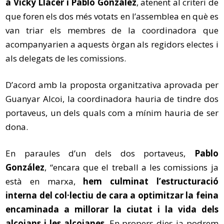
a Vicky Llácer i Pablo González
, atenent al criteri de
que foren els dos més votats en l’assemblea en què es
van triar els membres de la coordinadora que
acompanyarien a aquests òrgan als regidors electes i
als delegats de les comissions.
D’acord amb la proposta organitzativa aprovada per
Guanyar Alcoi, la coordinadora hauria de tindre dos
portaveus, un dels quals com a mínim hauria de ser
dona.
En paraules d’un dels dos portaveus,
Pablo
González
, “encara que el treball a les comissions ja
està en marxa,
hem culminat l’estructuració
interna del col·lectiu de cara a optimitzar la feina
encaminada a millorar la ciutat i la vida dels
alcoians i les alcoianes
. En propers dies ja podrem