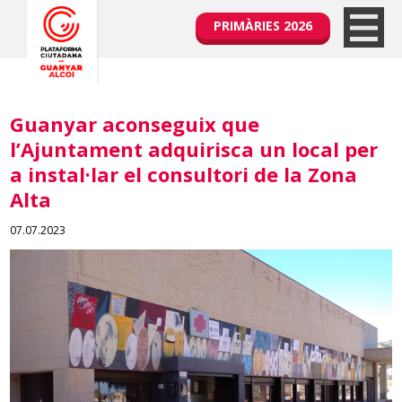
PRIMÀRIES 2026
Guanyar aconseguix que
l’Ajuntament adquirisca un local per
a instal·lar el consultori de la Zona
Alta
07.07.2023