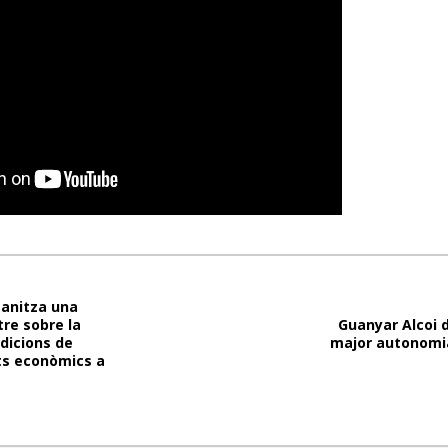
ganitza una
re sobre la
Guanyar Alcoi
ndicions de
major autonomia
ats econòmics a