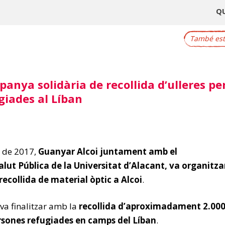
Q
També este
panya solidària de recollida d’ulleres per
giades al Líban
 de 2017,
Guanyar Alcoi juntament amb el
ut Pública de la Universitat d’Alacant, va organitza
collida de material òptic a Alcoi
.
a finalitzar amb la
recollida d’aproximadament 2.00
persones refugiades en camps del Líban
.