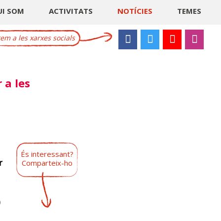
UI SOM
ACTIVITATS
NOTÍCIES
TEMES
m a les xarxes socials
 a les
És interessant?
r
Comparteix-ho
0