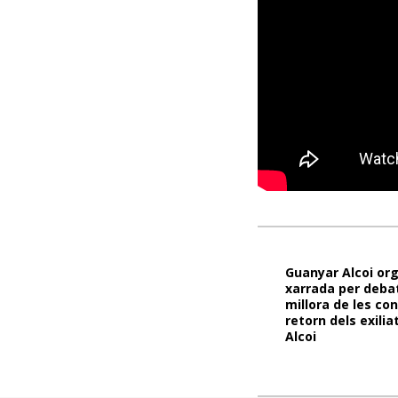
Guanyar Alcoi or
xarrada per debat
millora de les co
retorn dels exili
Alcoi