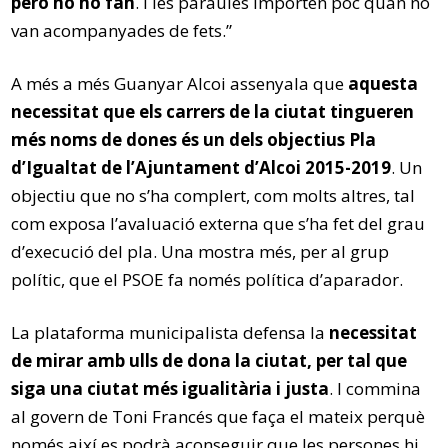
però no ho fan
. I les paraules importen poc quan no
van acompanyades de fets.”
A més a més Guanyar Alcoi assenyala que
aquesta
necessitat que els carrers de la ciutat tingueren
més noms de dones és un dels objectius Pla
d’Igualtat de l’Ajuntament d’Alcoi 2015-2019
. Un
objectiu que no s’ha complert, com molts altres, tal
com exposa l’avaluació externa que s’ha fet del grau
d’execució del pla. Una mostra més, per al grup
polític, que el PSOE fa només política d’aparador.
La plataforma municipalista defensa la
necessitat
de mirar amb ulls de dona la ciutat, per tal que
siga una ciutat més igualitària i justa
. I commina
al govern de Toni Francés que faça el mateix perquè
només així es podrà aconseguir que les persones hi