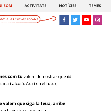
UI SOM
ACTIVITATS
NOTÍCIES
TEMES
m a les xarxes socials
ones com tu
volem demostrar que
es
na i alcoià. Ara i en el futur,
e volem que siga la teua, arribe
 en la nostra campanya.