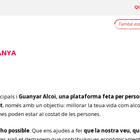
Q
També este
ANYA
cipals i
Guanyar Alcoi, una plataforma feta per pers
t
, només amb un objectiu: millorar la teua vida com alcoia
s poden estar al costat de les persones.
ho possible
. Que ens ajudes a fer
que la nostra veu, qu
 Per això et demanem que contribuïsques econòmicament