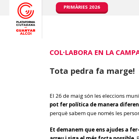
PRIMÀRIES 2026
COL·LABORA EN LA CAMP
Tota pedra fa marge!
El 26 de maig són les eleccions muni
pot fer política de manera diferen
perquè sabem que només les persone
Et demanem que ens ajudes a fer-
arreu i siga el més forta possible
.