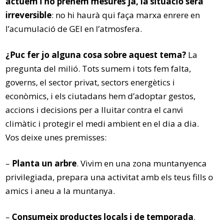
actuem i no prenem mesures ja, la situació serà
irreversible
: no hi haurà qui faça marxa enrere en
l’acumulació de GEI en l’atmosfera.
¿Puc fer jo alguna cosa sobre aquest tema?
La
pregunta del milió. Tots sumem i tots fem falta,
governs, el sector privat, sectors energètics i
econòmics, i els ciutadans hem d’adoptar gestos,
accions i decisions per a lluitar contra el canvi
climàtic i protegir el medi ambient en el dia a dia.
Vos deixe unes premisses:
–
Planta un arbre
. Vivim en una zona muntanyenca
privilegiada, prepara una activitat amb els teus fills o
amics i aneu a la muntanya.
–
Consumeix productes locals i de temporada
.