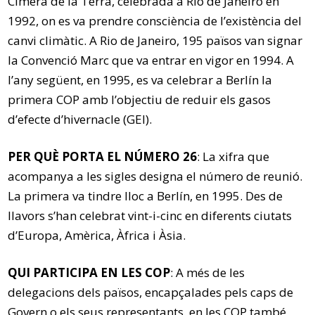
Cimera de la Terra, celebrada a Rio de Janeiro en
1992, on es va prendre consciència de l’existència del
canvi climàtic. A Rio de Janeiro, 195 països van signar
la Convenció Marc que va entrar en vigor en 1994. A
l’any següent, en 1995, es va celebrar a Berlín la
primera COP amb l’objectiu de reduir els gasos
d’efecte d’hivernacle (GEI).
PER QUÈ PORTA EL NÚMERO 26
: La xifra que
acompanya a les sigles designa el número de reunió.
La primera va tindre lloc a Berlín, en 1995. Des de
llavors s’han celebrat vint-i-cinc en diferents ciutats
d’Europa, Amèrica, Àfrica i Àsia.
QUI PARTICIPA EN LES COP
: A més de les
delegacions dels països, encapçalades pels caps de
Govern o els seus representants, en les COP també