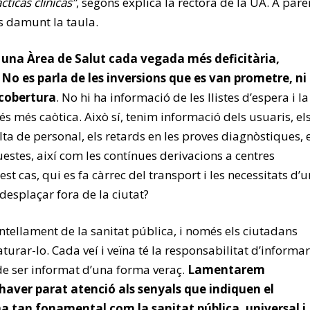
cticas clínicas”
, segons explica la rectora de la UA. A pare
s damunt la taula.
una Àrea de Salut cada vegada més deficitària,
 No es parla de les inversions que es van prometre, ni
l cobertura
. No hi ha informació de les llistes d’espera i la
s més caòtica. Això sí, tenim informació dels usuaris, el
lta de personal, els retards en les proves diagnòstiques, 
estes, així com les contínues derivacions a centres
st cas, qui es fa càrrec del transport i les necessitats d’u
desplaçar fora de la ciutat?
ntellament de la sanitat pública, i només els ciutadans
turar-lo. Cada veí i veïna té la responsabilitat d’informar
 de ser informat d’una forma veraç.
Lamentarem
aver parat atenció als senyals que indiquen el
a tan fonamental com la sanitat pública, universal i