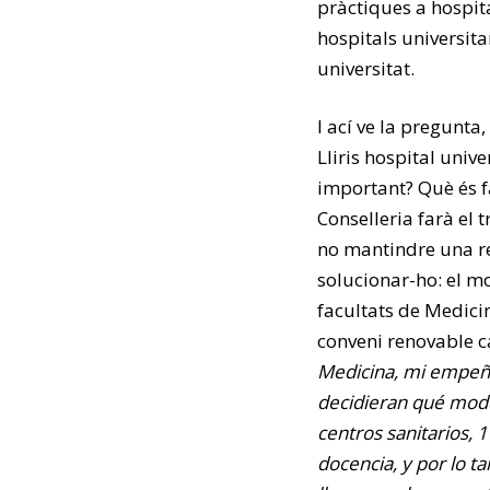
pràctiques a hospita
hospitals universita
universitat.
I ací ve la pregunta,
Lliris hospital univ
important? Què és fa
Conselleria farà el 
no mantindre una re
solucionar-ho: el mo
facultats de Medicin
conveni renovable c
Medicina, mi empeño
decidieran qué mode
centros sanitarios, 
docencia, y por lo t