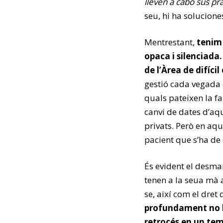
lleven a cabo sus prá
seu, hi ha solucione
Mentrestant,
tenim 
opaca i silenciada.
de l’Àrea de difíci
gestió cada vegada é
quals pateixen la fa
canvi de dates d’aqu
privats. Però en aque
pacient que s’ha de 
És evident el desma
tenen a la seua mà a
se, així com el dret
profundament no h
retrocés en un tem