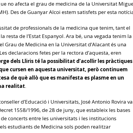
i que no afecta el grau de medicina de la Universitat Migue
H). Des de Guanyar Alcoi estem satisfets per esta notíci
ssitat de professionals de la medicina que tenim, tant el
la resta de l’Estat Espanyol. Ara bé, una vegada tenim la
del Grau de Medicina en la Universitat d’Alacant és una
Les declaracions fetes per la rectora d’aquesta, eren
rge dels Lliris té la possibilitat d’acollir les pràctiques
 que cursen en aquesta universitat, però continuem
rtesa de què allò que es manifesta es plasme en un
a realitat
.
 conseller d’Educació i Universitats, José Antonio Rovira va
Decret 1558/1996, de 28 de juny, que estableix les bases
de concerts entre les universitats i les institucions
, els estudiants de Medicina sols poden realitzar