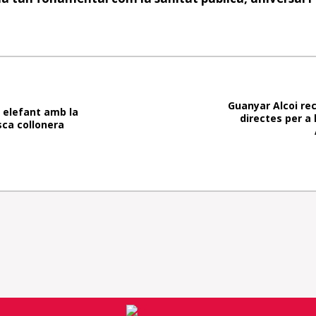
Guanyar Alcoi r
elefant amb la
directes per a 
sca collonera