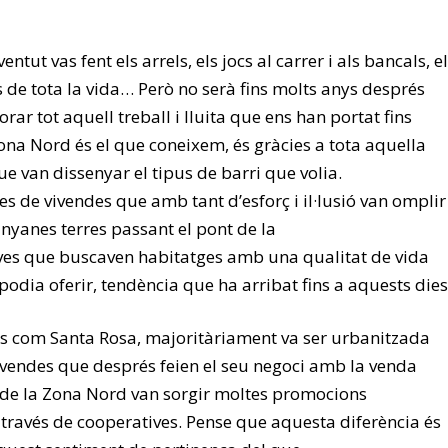
ventut vas fent els arrels, els jocs al carrer i als bancals, e
s de tota la vida… Però no serà fins molts anys després
ar tot aquell treball i lluita que ens han portat fins
a Zona Nord és el que coneixem, és gràcies a tota aquella
e van dissenyar el tipus de barri que volia.
s de vivendes que amb tant d’esforç i il·lusió van omplir
nyanes terres passant el pont de la
oves que buscaven habitatges amb una qualitat de vida
 podia oferir, tendència que ha arribat fins a aquests dies
es com Santa Rosa, majoritàriament va ser urbanitzada
vendes que després feien el seu negoci amb la venda
i de la Zona Nord van sorgir moltes promocions
 través de cooperatives. Pense que aquesta diferència és