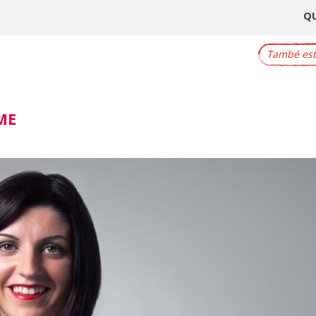
Q
També este
ME