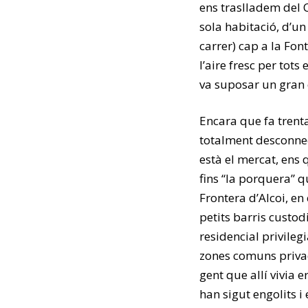
ens traslladem del 
sola habitació, d’un
carrer) cap a la Fon
l’aire fresc per tots
va suposar un gran c
Encara que fa trenta
totalment desconne
està el mercat, ens 
fins “la porquera” 
Frontera d’Alcoi, en
petits barris custod
residencial privilegi
zones comuns privad
gent que allí vivia e
han sigut engolits i