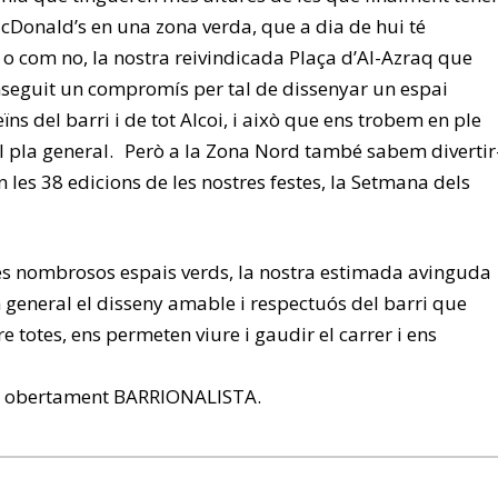
McDonald’s en una zona verda, que a dia de hui té
 o com no, la nostra reivindicada Plaça d’Al-Azraq que
seguit un compromís per tal de dissenyar un espai
ïns del barri i de tot Alcoi, i això que ens trobem en ple
el pla general. Però a la Zona Nord també sabem divertir
n les 38 edicions de les nostres festes, la Setmana dels
tres nombrosos espais verds, la nostra estimada avinguda
n general el disseny amable i respectuós del barri que
 totes, ens permeten viure i gaudir el carrer i ens
re obertament BARRIONALISTA.