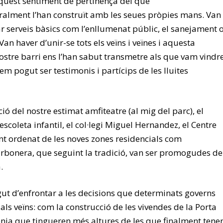
quest sentiment de pertinença del que
eralment l’han construït amb les seues pròpies mans. Van
bar serveis bàsics com l’enllumenat públic, el sanejament 
Van haver d’unir-se tots els veïns i veïnes i aquesta
ostre barri ens l’han sabut transmetre als que vam vindr
m pogut ser testimonis i partícips de les lluites
ió del nostre estimat amfiteatre (al mig del parc), el
escoleta infantil, el col·legi Miguel Hernandez, el Centre
ent ordenat de les noves zones residencials com
carbonera, que seguint la tradició, van ser promogudes de
.
t d’enfrontar a les decisions que determinats governs
ls veïns: com la construcció de les vivendes de la Porta
enia que tingueren més altures de les que finalment tene