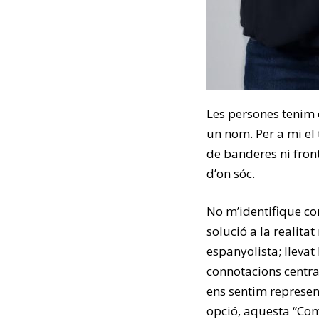
Les persones tenim e
un nom. Per a mi el 
de banderes ni front
d’on sóc.
No m’identifique co
solució a la realit
espanyolista; llevat
connotacions central
ens sentim represe
opció, aquesta “Com