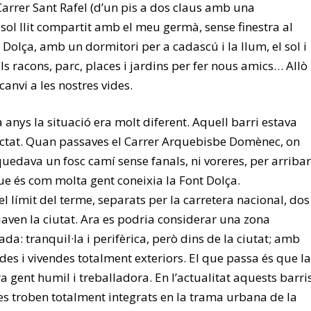
Carrer Sant Rafel (d’un pis a dos claus amb una
 sol llit compartit amb el meu germà, sense finestra al
t Dolça, amb un dormitori per a cadascú i la llum, el sol i
 els racons, parc, places i jardins per fer nous amics… Allò
anvi a les nostres vides.
 anys la situació era molt diferent. Aquell barri estava
ctat. Quan passaves el Carrer Arquebisbe Domènec, on
quedava un fosc camí sense fanals, ni voreres, per arribar
que és com molta gent coneixia la Font Dolça.
 el límit del terme, separats per la carretera nacional, dos
iaven la ciutat. Ara es podria considerar una zona
ada: tranquil·la i perifèrica, però dins de la ciutat; amb
es i vivendes totalment exteriors. El que passa és que la
ra gent humil i treballadora. En l’actualitat aquests barri
 es troben totalment integrats en la trama urbana de la