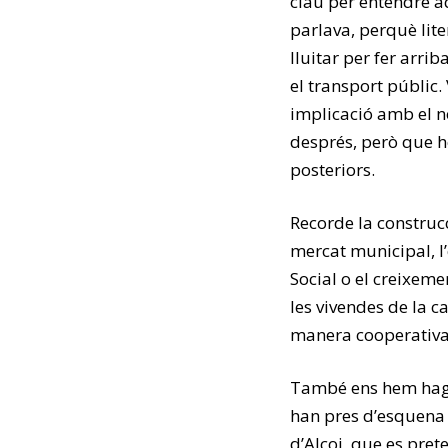
clau per entendre a
parlava, perquè lit
lluitar per fer arri
el transport públic. 
implicació amb el n
després, però que he
posteriors.
Recorde la construcc
mercat municipal, l’
Social o el creixem
les vivendes de la 
manera cooperativa
També ens hem hagu
han pres d’esquena a
d’Alcoi, que es pret