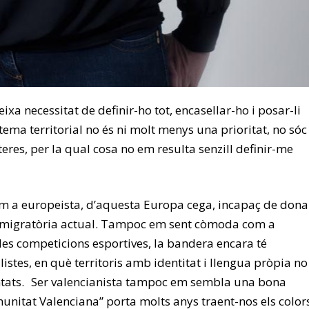
ixa necessitat de definir-ho tot, encasellar-ho i posar-li
tema territorial no és ni molt menys una prioritat, no sóc
eres, per la qual cosa no em resulta senzill definir-me
m a europeista, d’aquesta Europa cega, incapaç de dona
at migratòria actual. Tampoc em sent còmoda com a
 les competicions esportives, la bandera encara té
istes, en què territoris amb identitat i llengua pròpia no
ntats. Ser valencianista tampoc em sembla una bona
unitat Valenciana” porta molts anys traent-nos els color