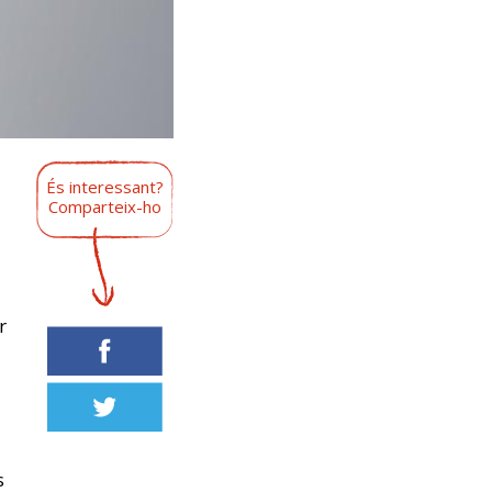
És interessant?
Comparteix-ho
r
s