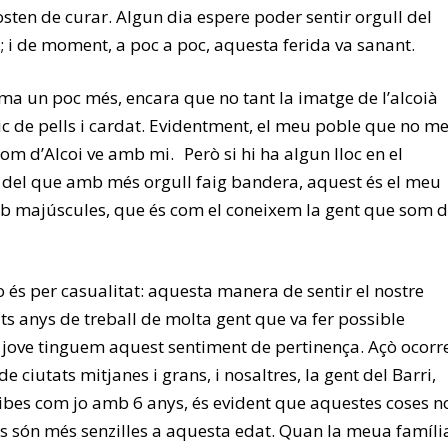
osten de curar. Algun dia espere poder sentir orgull del
; i de moment, a poc a poc, aquesta ferida va sanant.
ima un poc més, encara que no tant la imatge de l’alcoià
c de pells i cardat. Evidentment, el meu poble que no me
nom d’Alcoi ve amb mi. Però si hi ha algun lloc en el
i del que amb més orgull faig bandera, aquest és el meu
 amb majúscules, que és com el coneixem la gent que som 
 és per casualitat: aquesta manera de sentir el nostre
lts anys de treball de molta gent que va fer possible
 jove tinguem aquest sentiment de pertinença. Açò ocorr
e ciutats mitjanes i grans, i nosaltres, la gent del Barri,
bes com jo amb 6 anys, és evident que aquestes coses n
ses són més senzilles a aquesta edat. Quan la meua famíli