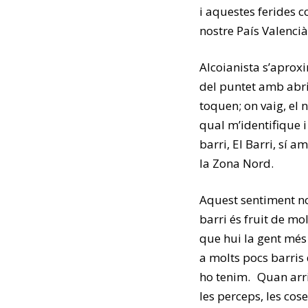
i aquestes ferides c
nostre País Valencià
Alcoianista s’aprox
del puntet amb abri
toquen; on vaig, el 
qual m’identifique 
barri, El Barri, sí
la Zona Nord.
Aquest sentiment no
barri és fruit de mo
que hui la gent més
a molts pocs barris d
ho tenim. Quan arri
les perceps, les co