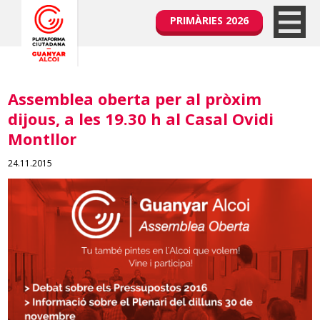
PRIMÀRIES 2026
Assemblea oberta per al pròxim
dijous, a les 19.30 h al Casal Ovidi
Montllor
24.11.2015