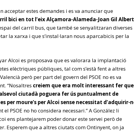
an acceptar estes demandes i es va anunciar que
ril bici en tot l’eix Alçamora-Alameda-Joan Gil Albert
’espai del carril bus, que també se senyalitzaran diverses
tar la xarxa i que s’instal·laran nous aparcabicis per la
ar Alcoi es proposava que es valorara la implantació
etes elèctriques públiques, tal com s’està fent a altres
 Valencià però per part del govern del PSOE no es va
nt. “Nosaltres
creiem que era molt interessant fer que
alsevol ciutadà poguera fer ús puntualment de
ues per moure’s per Alcoi sense necessitat d’adquirir-n
el PSOE no ho considera necessari.” A González li
coi ens plantejarem poder donar este servei però de
. Esperem que a altres ciutats com Ontinyent, on ja