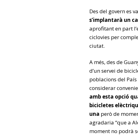
Des del govern es v
s’implantarà un car
aprofitant en part l
ciclovies per comple
ciutat.
A més, des de Guany
d’un servei de bicicl
poblacions del País
considerar convenie
amb esta opció qu
bicicletes elèctriq
una
però de moment 
agradaria “que a Al
moment no podrà ser