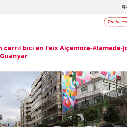
Q
També este
n carril bici en l’eix Alçamora-Alameda-J
 Guanyar