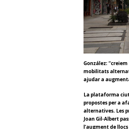
González: “creiem q
mobilitats alterna
ajudar a augmentar
La plataforma ciut
propostes per a afa
alternatives. Les p
Joan Gil-Albert pass
l’augment de llocs 