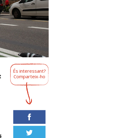
És interessant?
t
Comparteix-ho
s