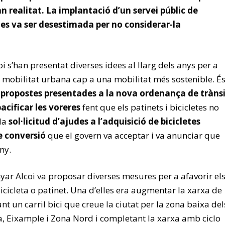
an realitat. La implantació d’un servei públic de
ques va ser desestimada per no considerar-la
 s’han presentat diverses idees al llarg dels anys per a
a mobilitat urbana cap a una mobilitat més sostenible. É
s
propostes presentades a la nova ordenança de tràns
acificar les voreres
fent que els patinets i bicicletes no
 la
sol·licitud d’ajudes a l’adquisició de bicicletes
de conversió
que el govern va acceptar i va anunciar que
ny.
yar Alcoi va proposar diverses mesures per a afavorir el
cicleta o patinet. Una d’elles era augmentar la xarxa de
ant un carril bici que creue la ciutat per la zona baixa del
a, Eixample i Zona Nord i completant la xarxa amb ciclo