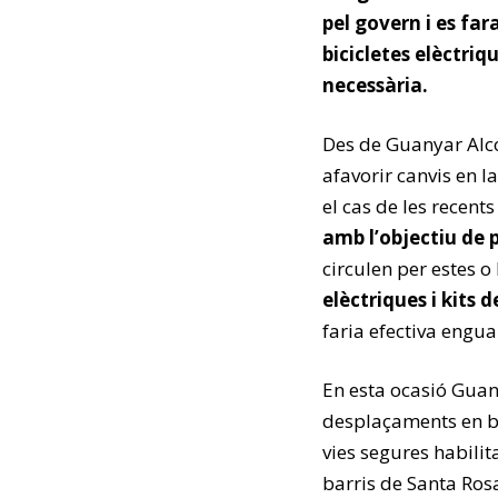
pel govern i es far
bicicletes elèctri
necessària.
Des de Guanyar Alcoi
afavorir canvis en l
el cas de les recent
amb l’objectiu de p
circulen per estes o
elèctriques i kits 
faria efectiva engua
En esta ocasió Guan
desplaçaments en bi
vies segures habilit
barris de Santa Ros