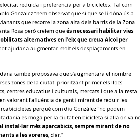
elocitat reduïda i preferència per a bicicletes. Tal com
Pablo González “hem observat que sí que se li dóna ús a
 i vianants que recorre la zona alta dels barris de la Zona
Santa Rosa però creiem que
és necessari habilitar vies
obilitats alternatives en l’eix que creua Alcoi per
ot ajudar a augmentar molt els desplaçaments en
adana també proposava que s’augmentara el nombre
rses zones de la ciutat, prioritzant primer els llocs
s, centres educatius i culturals, mercats i que a la resta
·len valorant l’afluència de gent i mirant de reduir les
arcabicicletes perquè com diu González “no podem
tadania es moga per la ciutat en bicicleta si allà on va n
al instal·lar més aparcabicis, sempre mirant de no
anants a les voreres
, clar.”