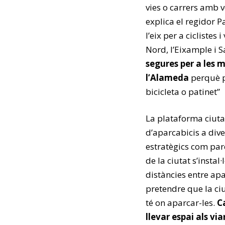
vies o carrers amb v
explica el regidor 
l’eix per a ciclistes
Nord, l’Eixample i 
segures per a les m
l’Alameda
perquè p
bicicleta o patinet”
La plataforma ciut
d’aparcabicis a dive
estratègics com parc
de la ciutat s’instal
distàncies entre ap
pretendre que la ciu
té on aparcar-les.
C
llevar espai als vi