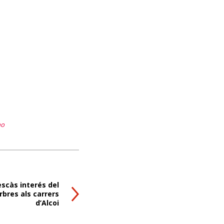
no
scàs interés del
rbres als carrers
d’Alcoi