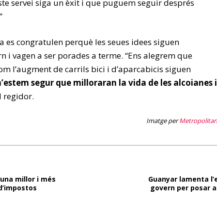
ste servei siga un èxit i que puguem seguir després
”
a es congratulen perquè les seues idees siguen
rn i vagen a ser porades a terme. “Ens alegrem que
m l’augment de carrils bici i d’aparcabicis siguen
n’estem segur que milloraran la vida de les alcoianes i
l regidor.
Imatge per
Metropolita
una millor i més
Guanyar lamenta l’e
 d’impostos
govern per posar a