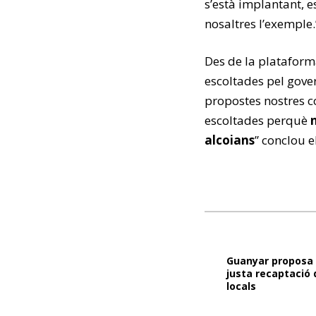
s’està implantant, e
nosaltres l’exemple.
Des de la plataform
escoltades pel gove
propostes nostres co
escoltades perquè
alcoians
” conclou e
Guanyar proposa 
justa recaptació
locals