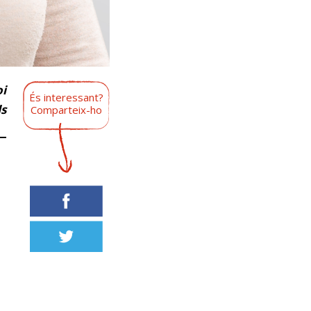
oi
És interessant?
ls
Comparteix-ho