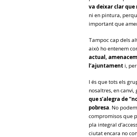
va deixar clar que
ni en pintura, perq
important que amen
Tampoc cap dels alt
això ho entenem com
actual, amenacem el
l’ajuntament
i, pe
I és que tots els gru
nosaltres, en canvi,
que s’alegra de “n
pobresa
. No podem 
compromisos que pr
pla integral d’acces
ciutat encara no co