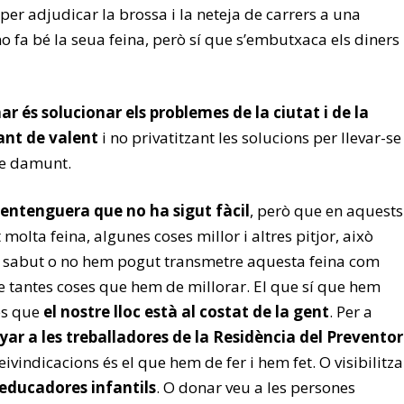
n per adjudicar la brossa i la neteja de carrers a una
o fa bé la seua feina, però sí que s’embutxaca els diners
r és solucionar els problemes de la ciutat i de la
ant de valent
i no privatitzant les solucions per llevar-se
de damunt.
entenguera que no ha sigut fàcil
, però que en aquests
molta feina, algunes coses millor i altres pitjor, això
m sabut o no hem pogut transmetre aquesta feina com
de tantes coses que hem de millorar. El que sí que hem
és que
el nostre lloc està al costat de la gent
. Per a
r a les treballadores de la Residència del Preventor
eivindicacions és el que hem de fer i hem fet. O visibilitza
 educadores infantils
. O donar veu a les persones