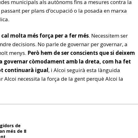
judes municipals als autònoms fins a mesures contra la
 passant per plans d’ocupació o la posada en marxa
ica.
ò cal molta més força per a fer més
. Necessitem ser
endre decisions. No parle de governar per governar, a
molt menys.
Però hem de ser conscients que si deixem
 a governar còmodament amb la dreta, com ha fet
ot continuarà igual
, i Alcoi seguirà esta lànguida
Alcoi necessita la força de la gent perquè Alcoi la
egidors de
an més de 8
ent