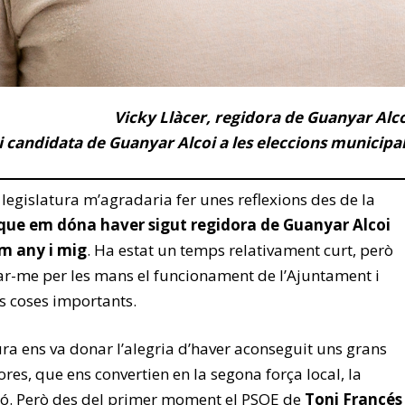
Vicky Llàcer, regidora de Guanyar Alc
i candidata de Guanyar Alcoi a les eleccions municipa
legislatura m’agradaria fer unes reflexions des de la
 que em dóna haver sigut regidora de Guanyar Alcoi
m any i mig
. Ha estat un temps relativament curt, però
sar-me per les mans el funcionament de l’Ajuntament i
 coses importants.
atura ens va donar l’alegria d’haver aconseguit uns grans
dores, que ens convertien en la segona força local, la
ió. Però des del primer moment el PSOE de
Toni Francés