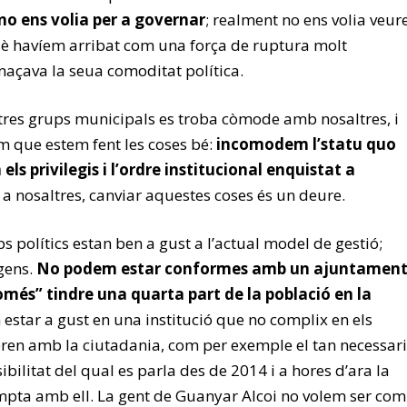
 no ens volia per a governar
; realment no ens volia veur
uè havíem arribat com una força de ruptura molt
açava la seua comoditat política.
res grups municipals es troba còmode amb nosaltres, i
 que estem fent les coses bé:
incomodem l’statu quo
s privilegis i l’ordre institucional enquistat a
r a nosaltres, canviar aquestes coses és un deure.
ps polítics estan ben a gust a l’actual model de gestió;
 gens.
No podem estar conformes amb un ajuntamen
omés” tindre una quarta part de la població en la
estar a gust en una institució que no complix en els
en amb la ciutadania, com per exemple el tan necessari
sibilitat del qual es parla des de 2014 i a hores d’ara la
mpta amb ell. La gent de Guanyar Alcoi no volem ser com