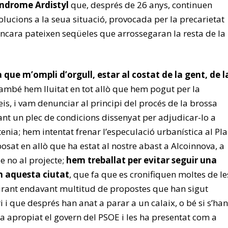
índrome Ardistyl
que, després de 26 anys, continuen
olucions a la seua situació, provocada per la precarietat
 encara pateixen seqüeles que arrossegaran la resta de la
 que m’ompli d’orgull, estar al costat de la gent, de l
ambé hem lluitat en tot allò que hem pogut per la
is, i vam denunciar al principi del procés de la brossa
ant un plec de condicions dissenyat per adjudicar-lo a
tenia; hem intentat frenar l’especulació urbanística al Pla
sat en allò que ha estat al nostre abast a Alcoinnova, a
e no al projecte;
hem treballat per evitar seguir una
en aquesta ciutat
, que fa que es cronifiquen moltes de le
 tirant endavant multitud de propostes que han sigut
 i que després han anat a parar a un calaix, o bé si s’han
ha apropiat el govern del PSOE i les ha presentat com a