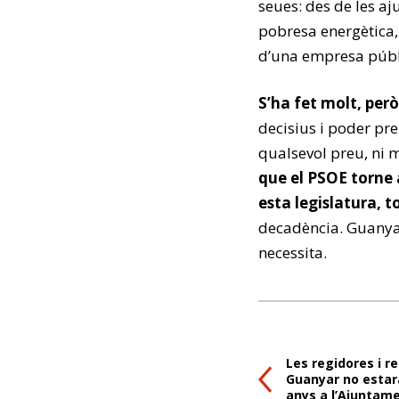
seues: des de les a
pobresa energètica,
d’una empresa públ
S’ha fet molt, per
decisius i poder pr
qualsevol preu, ni 
que el PSOE torne
esta legislatura, t
decadència. Guanyar 
necessita.
Les regidores i r
Guanyar no estar
anys a l’Ajuntam