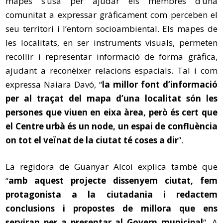
mapes s’usa per ajudar els membres d’una
comunitat a expressar gràficament com perceben el
seu territori i l’entorn socioambiental. Els mapes de
les localitats, en ser instruments visuals, permeten
recollir i representar informació de forma gràfica,
ajudant a reconèixer relacions espacials. Tal i com
expressa Naiara Davó, “
la millor font d’informació
per al traçat del mapa d’una localitat són les
persones que viuen en eixa àrea, però és cert que
el Centre urbà és un node, un espai de confluència
on tot el veïnat de la ciutat té coses a dir
”.
La regidora de Guanyar Alcoi explica també que
“
amb aquest projecte dissenyem ciutat, fem
protagonista a la ciutadania i redactem
conclusions i propostes de millora que ens
serviran per a presentar al Govern municipal
“. A