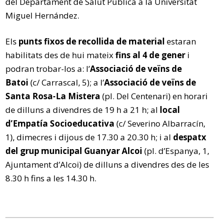
del Departament de Salut Pública a la Universitat
Miguel Hernández.
Els
punts fixos de recollida de material
estaran
habilitats des de hui mateix
fins al 4 de gener
i
podran trobar-los a: l’
Associació de veïns de
Batoi
(c/ Carrascal, 5); a l’
Associació de veïns de
Santa Rosa-La Mistera
(pl. Del Centenari) en horari
de dilluns a divendres de 19 h a 21 h; al
local
d’Empatía Socioeducativa
(c/ Severino Albarracín,
1), dimecres i dijous de 17.30 a 20.30 h; i al
despatx
del grup municipal Guanyar Alcoi
(pl. d’Espanya, 1,
Ajuntament d’Alcoi) de dilluns a divendres des de les
8.30 h fins a les 14.30 h.