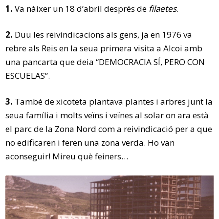
1.
Va nàixer un 18 d’abril després de
filaetes
.
2.
Duu les reivindicacions als gens, ja en 1976 va
rebre als Reis en la seua primera visita a Alcoi amb
una pancarta que deia “DEMOCRACIA SÍ, PERO CON
ESCUELAS”.
3.
També de xicoteta plantava plantes i arbres junt la
seua família i molts veïns i veïnes al solar on ara està
el parc de la Zona Nord com a reivindicació per a que
no edificaren i feren una zona verda. Ho van
aconseguir! Mireu què feiners…