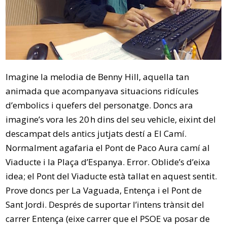
Imagine la melodia de Benny Hill, aquella tan
animada que acompanyava situacions ridícules
d’embolics i quefers del personatge. Doncs ara
imagine’s vora les 20 h dins del seu vehicle, eixint del
descampat dels antics jutjats destí a El Camí.
Normalment agafaria el Pont de Paco Aura camí al
Viaducte i la Plaça d’Espanya. Error. Oblide’s d’eixa
idea; el Pont del Viaducte està tallat en aquest sentit.
Prove doncs per La Vaguada, Entença i el Pont de
Sant Jordi. Després de suportar l’intens trànsit del
carrer Entença (eixe carrer que el PSOE va posar de