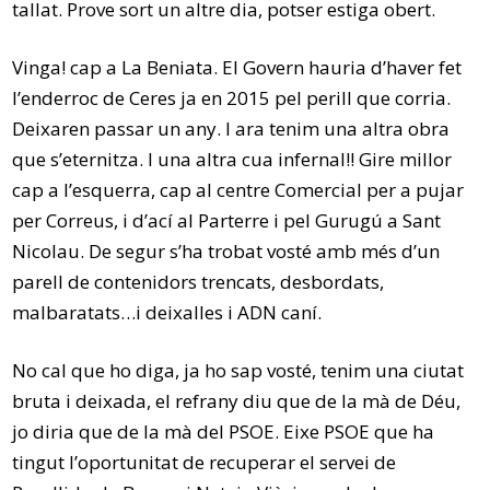
tallat. Prove sort un altre dia, potser estiga obert.
Vinga! cap a La Beniata. El Govern hauria d’haver fet
l’enderroc de Ceres ja en 2015 pel perill que corria.
Deixaren passar un any. I ara tenim una altra obra
que s’eternitza. I una altra cua infernal!! Gire millor
cap a l’esquerra, cap al centre Comercial per a pujar
per Correus, i d’ací al Parterre i pel Gurugú a Sant
Nicolau. De segur s’ha trobat vosté amb més d’un
parell de contenidors trencats, desbordats,
malbaratats…i deixalles i ADN caní.
No cal que ho diga, ja ho sap vosté, tenim una ciutat
bruta i deixada, el refrany diu que de la mà de Déu,
jo diria que de la mà del PSOE. Eixe PSOE que ha
tingut l’oportunitat de recuperar el servei de