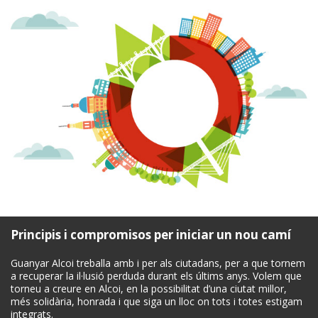
Principis i compromisos per iniciar un nou camí
Guanyar Alcoi treballa amb i per als ciutadans, per a que tornem
a recuperar la il·lusió perduda durant els últims anys. Volem que
torneu a creure en Alcoi, en la possibilitat d’una ciutat millor,
més solidària, honrada i que siga un lloc on tots i totes estigam
integrats.