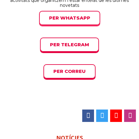
activitats que organitzem i estar enterat de les últimes
novetats
PER WHATSAPP
PER TELEGRAM
PER CORREU
NOTÍCIES