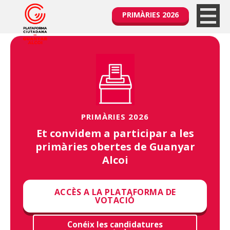
PRIMÀRIES 2026
PRIMÀRIES 2026
Et convidem a participar a les
primàries obertes de Guanyar
Alcoi
ACCÈS A LA PLATAFORMA DE
VOTACIÓ
Conéix les candidatures