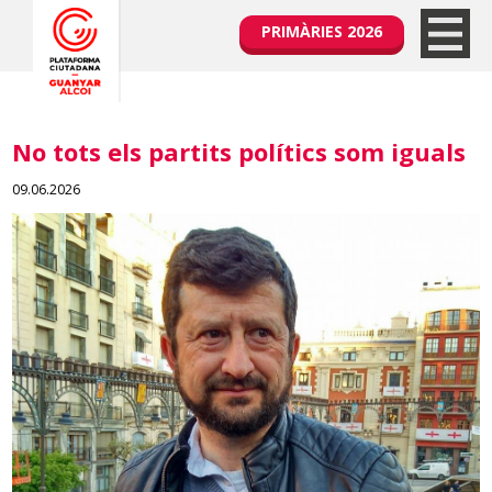
PRIMÀRIES 2026
No tots els partits polítics som iguals
09.06.2026