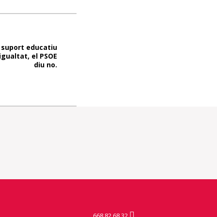
 suport educatiu
igualtat, el PSOE
diu no.
668 82 68 32