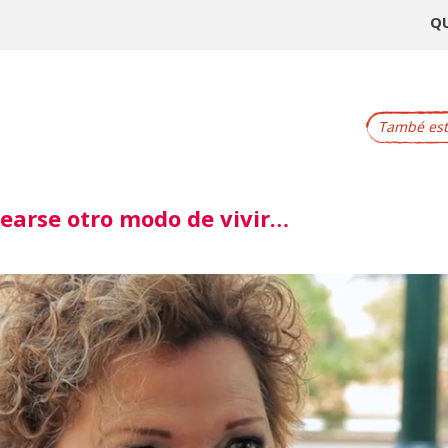
Q
També este
earse otro modo de vivir…