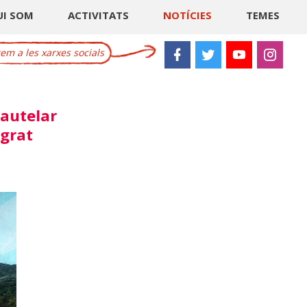
UI SOM
ACTIVITATS
NOTÍCIES
TEMES
m a les xarxes socials
cautelar
lgrat