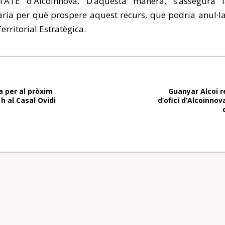
’ATE d’Alcoinnova. D’aquesta manera, s’assegura l
ria per què prospere aquest recurs, que podria anul·l
erritorial Estratègica.
 per al pròxim
Guanyar Alcoi r
 h al Casal Ovidi
d’ofici d’Alcoinnov