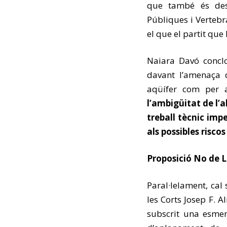
que també és dest
Públiques i Vertebr
el que el partit que
Naiara Davó concl
davant l’amenaça q
aqüífer com per a
l’ambigüitat de l’a
treball tècnic imp
als possibles risco
Proposició No de L
Paral·lelament, cal
les Corts Josep F. 
subscrit una esmen