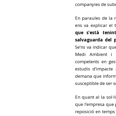
companyies de submi
En paraules de la 
ens va explicar el 
que s’està tenin
salvaguarda del p
Se’ns va indicar qu
Medi Ambient i Ag
competents en gest
estudis d’impacte
demana que informe
susceptible de ser 
En quant al la sol·l
que l’empresa que p
reposició en temps 