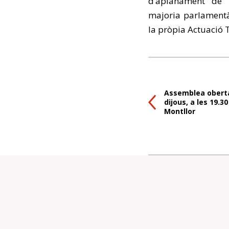
d’aplanament de l
majoria parlamentà
la pròpia Actuació T
Assemblea oberta
dijous, a les 19.30
Montllor