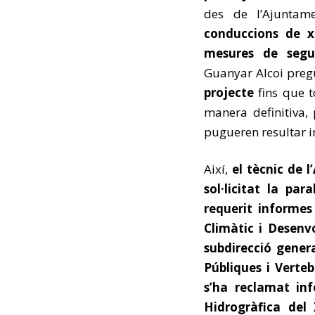
des de l’Ajuntam
conduccions de x
mesures de segur
Guanyar Alcoi pre
projecte
fins que t
manera definitiva, 
pugueren resultar irr
Així,
el tècnic de 
sol·licitat la par
requerit informes
Climàtic i Desenv
subdirecció gener
Públiques i Verteb
s’ha reclamat in
Hidrogràfica del