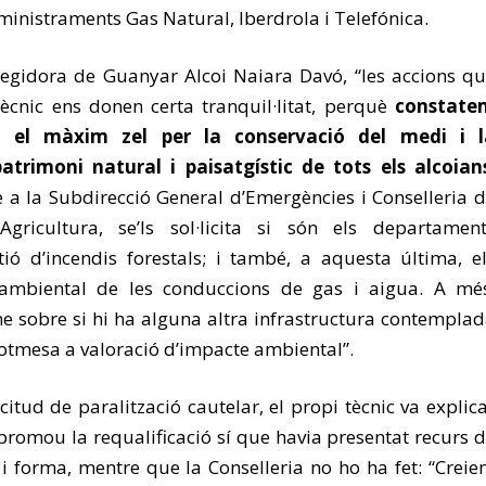
nistraments Gas Natural, Iberdrola i Telefónica.
regidora de Guanyar Alcoi Naiara Davó, “les accions q
tècnic ens donen certa tranquil·litat, perquè
constate
t el màxim zel per la conservació del medi i l
atrimoni natural i paisatgístic de tots els alcoian
e a la Subdirecció General d’Emergències i Conselleria 
ricultura, se’ls sol·licita si són els departament
ió d’incendis forestals; i també, a aquesta última, e
 ambiental de les conduccions de gas i aigua. A mé
 sobre si hi ha alguna altra infrastructura contempla
sotmesa a valoració d’impacte ambiental”.
icitud de paralització cautelar, el propi tècnic va explic
romou la requalificació sí que havia presentat recurs 
i forma, mentre que la Conselleria no ho ha fet: “Crei