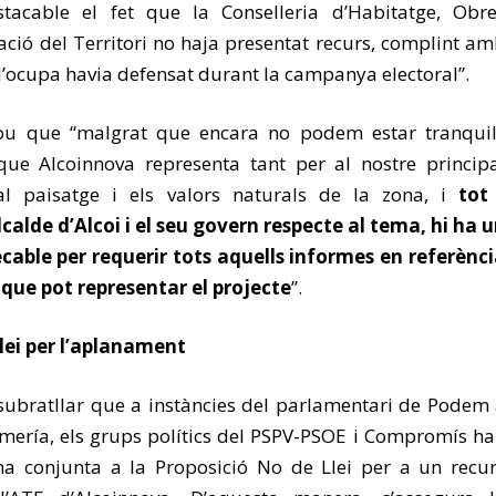
acable el fet que la Conselleria d’Habitatge, Obre
ació del Territori no haja presentat recurs, complint a
 l’ocupa havia defensat durant la campanya electoral”.
ou que “malgrat que encara no podem estar tranquil
ue Alcoinnova representa tant per al nostre princip
l paisatge i els valors naturals de la zona, i
tot
lcalde d’Alcoi i el seu govern respecte al tema, hi ha 
ecable per requerir tots aquells informes en referènc
s que pot representar el projecte
”.
lei per l’aplanament
 subratllar que a instàncies del parlamentari de Podem
Almería, els grups polítics del PSPV-PSOE i Compromís h
a conjunta a la Proposició No de Llei per a un recu