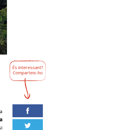
És interessant?
l
Comparteix-ho
ca
a
si