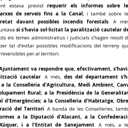
ent estava previst
requerir els informes sobre le
arxes de serveis fins a la Canal
, i també sobre l
etat davant possibles incendis forestals
. A més
guntava
si s’havia sol·licitat la paralització cautelar d
ots els temes administratius i judicials s’hagen resolt 
per tal d’evitar possibles modificacions del terreny q
eversibles per al territori.
l’Ajuntament va respondre que, efectivament, s’hav
alització cautelar
. A més,
des del departament s’h
 a la Conselleria d’Agricultura, Medi Ambient, Can
olupament Rural; a la Presidència de la Generalita
al d’Emergències; a la Conselleria d’Habitatge, Obr
ració del Territori
. A banda de les Conselleries, tam
formes a la Diputació d’Alacant, a la Confederaci
 Xúquer, i a l’Entitat de Sanejament
. A més, a le