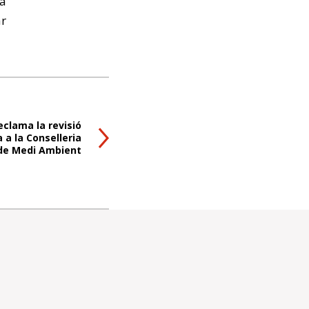
a
ar
eclama la revisió
a a la Conselleria
de Medi Ambient