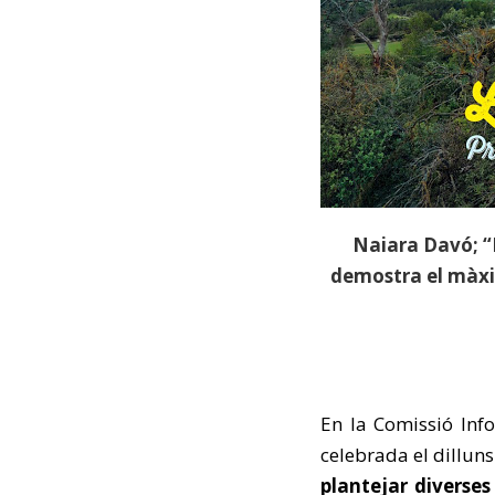
Naiara Davó; “E
demostra el màxim
En la Comissió Inf
celebrada el dillun
plantejar diverses